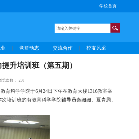
学校首页
就业
党群动态
交流合作
校友风采
力提升培训班（第五期）
浏览次数：
238
，
教育科学学院于
6
月2
4
日
下午
在
教育大楼1316
教室
举
本次培训班的有教育科学学院辅导员秦姗姗、夏青腾、