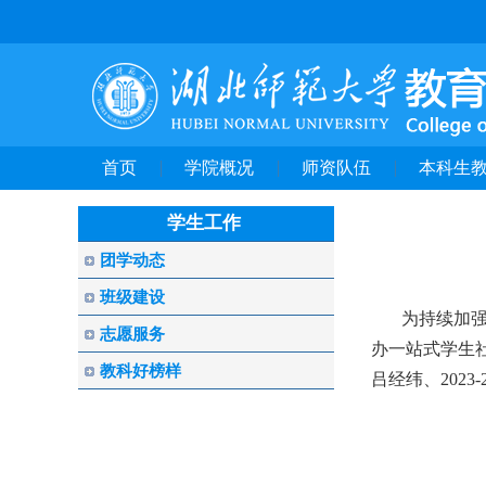
首页
学院概况
师资队伍
本科生
学生工作
团学动态
班级建设
为
持续
加
志愿服务
办
一站式学生
教科好榜样
吕经纬
、
2023-