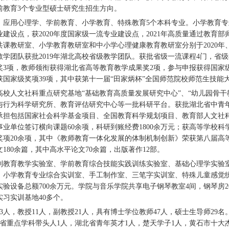
前教育3个专业型硕士研究生招生方向。
、应用心理学、学前教育、小学教育、特殊教育5个本科专业。小学教育专业2
建设点，获2020年度国家级一流专业建设点，2021年高质量通过教育部
课教研室、小学教育教研室和中小学心理健康教育教研室分别于2020年、2
教学团队获批2019年湖北高校省级教学团队。获批省级一流课程4门，省
奖3项，教师领衔获得湖北省高等教育教学成果奖2项，参与申报获得国家
国家级奖项39项，其中获第十一届“田家炳杯”全国师范院校师范生技能大
高校人文社科重点研究基地“基础教育高质量发展研究中心”、“幼儿园骨
与行为科学研究所、教育评估研究中心等一批科研平台。获批湖北省中青年
承担包括国家社会科学基金项目、全国教育科学规划项目、教育部人文社科
业单位签订横向课题60余项，科研到账经费1800余万元；获高等学校科
奖项20余项，其中《教师教育一体化发展的体制机制创新》荣获第八届高
180余篇，其中高水平论文70余篇，出版著作12部。
利教育教学实验室、学前教育综合技能实践训练实验室、基础心理学实验
、小学教育专业综合实训室、手工制作室、三笔字实训室、特殊儿童感觉统
，实验设备总额700余万元。学院与音乐学院共享电子钢琴教室4间，钢琴房
习实训基地40多个。
3人，教授11人，副教授21人，具有博士学位教师47人，硕士生导师2
北省重点学科带头人1人，湖北省青年英才1人，楚天学子1人，黄石市十大