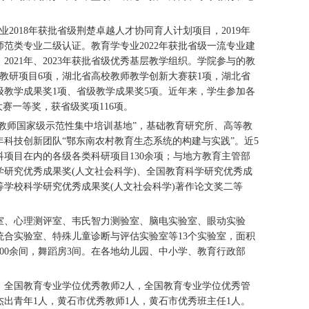
018年获批省级荆楚卓越人才协同育人计划项目，2019年
师范类专业二级认证。教育学专业2022年获批省级一流专业建
021年、2023年获批省级优秀基层教学组织。学院参与的教
级教研项目6项，湖北省高校教师教学创新大赛获1项，湖北省
级教学成果奖1项、省级教学成果奖5项。近年来，学生参加各
赛一等奖，获省级奖项116项。
干教师国家级示范性集中培训基地”，基础教育研究所、高等教
科技创新团队“鄂东南农村教育生态系统的构建与实践”。近5
项目在内的各级各类科研项目130余项；与地方教育主管部
学研究优秀成果奖(人文社会科学)、全国教育科学研究优秀成
等学校科学研究优秀成果奖(人文社会科学)著作论文奖二等
室、心理测评室、韦氏智力测验室、脑电实验室、眼动实验
合实验室、特殊儿童诊断与评估实验室等13个实验室，面积
200余间，舞蹈房3间。在各地幼儿园、中小学、教育行政部
9名。全国教育专业学位优秀教师2人，全国教育专业学位优秀管
杰出青年1人，黄石市优秀教师1人，黄石市优秀班主任1人。