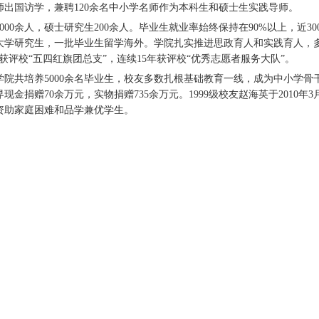
师出国访学，兼聘120余名中小学名师作为本科生和硕士生实践导师。
000余人，硕士研究生200余人。毕业生就业率始终保持在90%以上，近
大学研究生，一批毕业生留学海外。学院扎实推进思政育人和实践育人，多次
年获评校“五四红旗团总支”，连续15年获评校“优秀志愿者服务大队”。
学院共培养5000余名毕业生，校友多数扎根基础教育一线，成为中小学骨
现金捐赠70余万元，实物捐赠735余万元。1999级校友赵海英于2010年
资助家庭困难和品学兼优学生。