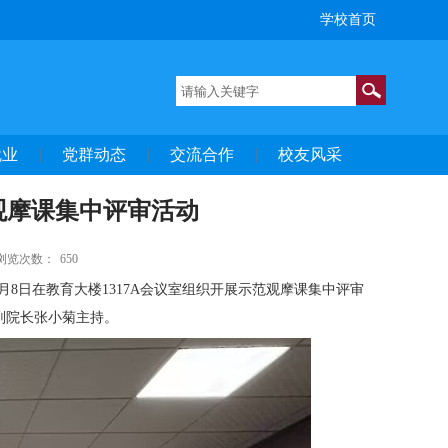
学校首页
就业
党群动态
交流合作
校友风采
观摩课集中评审活动
浏览次数：
650
月8日在教育大楼1317A会议室组织开展示范观摩课集中评审
副院长张小菊主持。