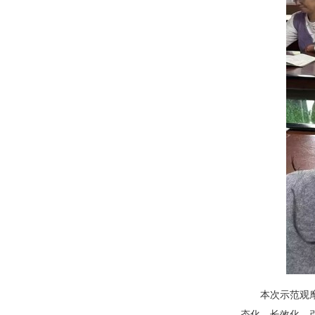
本次示范观
态化、长效化，