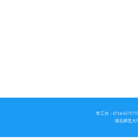
学工办：0714-6571775
湖北师范大学