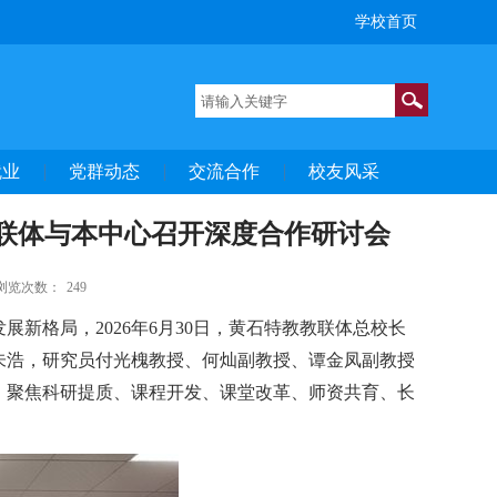
学校首页
就业
党群动态
交流合作
校友风采
教联体与本中心召开深度合作研讨会
浏览次数：
249
发展新格局，
2026
年
6
月
30
日，黄石特教教联体总校长
朱浩，研究员付光槐教授、何灿副教授、谭金凤副教授
，聚焦科研提质、课程开发、课堂改革、师资共育、长