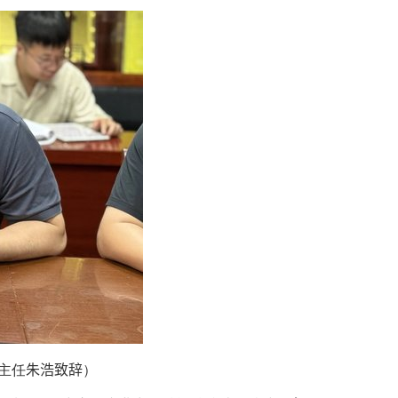
主任
朱浩致辞
）