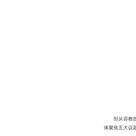
邹从容教
体聚焦五大议